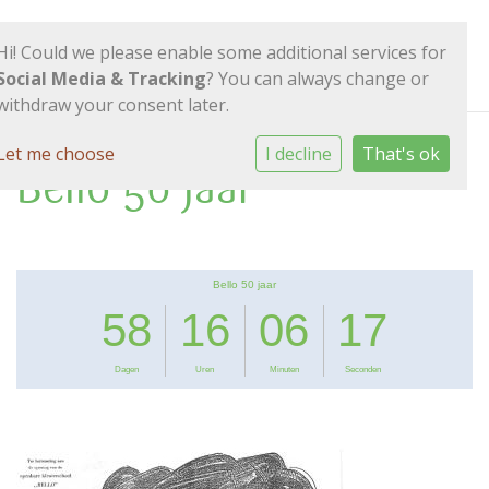
Hi! Could we please enable some additional services for
Social Media & Tracking
? You can always change or
withdraw your consent later.
Let me choose
I decline
That's ok
Bello 50 jaar