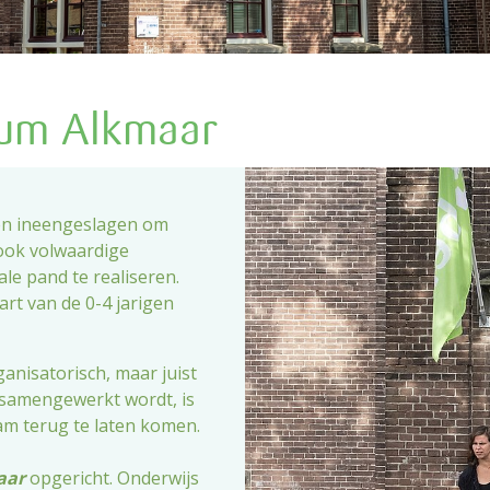
dcentrum
rum Alkmaar
den ineengeslagen om
ng
ook volwaardige
e pand te realiseren.
rt van de 0-4 jarigen
anisatorisch, maar juist
 samengewerkt wordt, is
am terug te laten komen.
aar
opgericht. Onderwijs