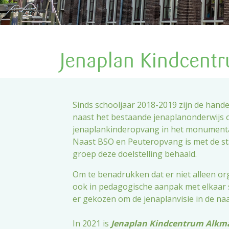
Jenaplan Kin
Jenaplan Kindcent
Alkmaar
Sinds schooljaar 2018-2019 zijn de han
voor onderwijs én opva
naast het bestaande jenaplanonderwijs 
jenaplankinderopvang in het monumental
Naast BSO en Peuteropvang is met de sta
groep deze doelstelling behaald.
Om te benadrukken dat er niet alleen org
ook in pedagogische aanpak met elkaar
er gekozen om de jenaplanvisie in de na
In 2021 is
Jenaplan Kindcentrum Alkm