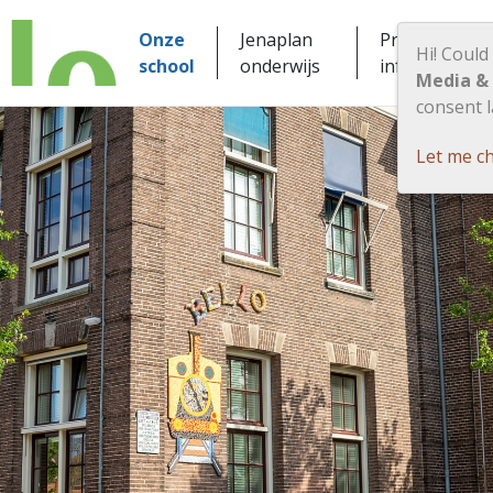
Onze
Jenaplan
Praktische
Hi! Could
school
onderwijs
informatie
Media &
consent l
Let me c