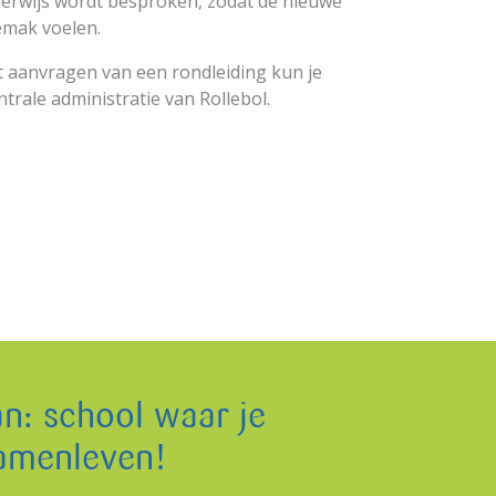
erwijs wordt besproken, zodat de nieuwe
emak voelen.
t aanvragen van een rondleiding kun je
rale administratie van Rollebol.
an: school waar je
samenleven!