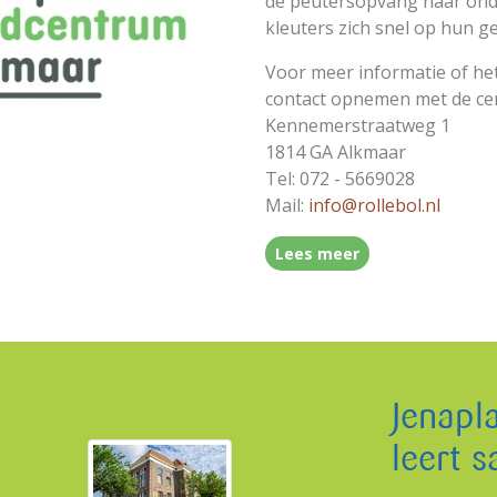
de peutersopvang naar ond
kleuters zich snel op hun g
Voor meer informatie of he
contact opnemen met de cent
Kennemerstraatweg 1
1814 GA Alkmaar
Tel: 072 - 5669028
Mail:
info@rollebol.nl
Lees meer
Jenapl
leert 