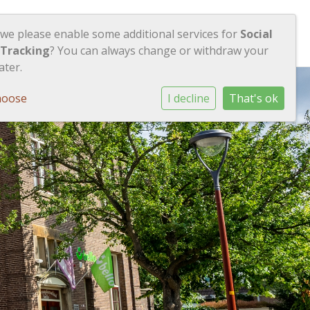
Contact
Inloggen
 we please enable some additional services for
Social
 Tracking
? You can always change or withdraw your
ater.
hoose
I decline
That's ok