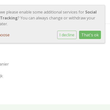
Contact
Inloggen
 we please enable some additional services for
Social
 Tracking
? You can always change or withdraw your
ater.
hoose
I decline
That's ok
anier
jk