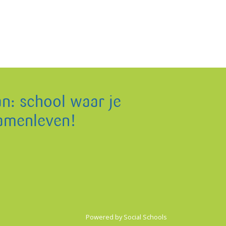
an: school waar je
samenleven!
Powered by
Social Schools