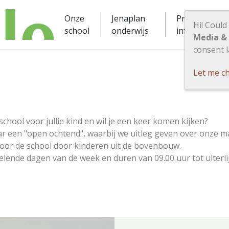
Onze
Jenaplan
Praktische
Hi! Could
school
onderwijs
informatie
Media &
consent l
Let me c
sschool voor jullie kind en wil je een keer komen kijken?
ar een "open ochtend", waarbij we uitleg geven over onze m
door de school door kinderen uit de bovenbouw.
lende dagen van de week en duren van 09.00 uur tot uiterli