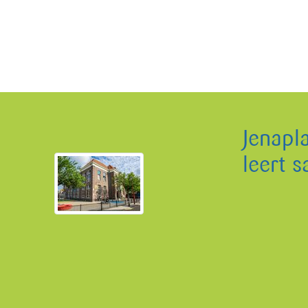
Jenapl
leert 