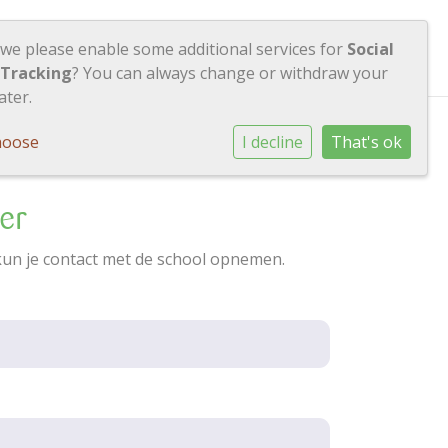
Contact
Inloggen
 we please enable some additional services for
Social
 Tracking
? You can always change or withdraw your
ater.
hoose
I decline
That's ok
ier
kun je contact met de school opnemen.