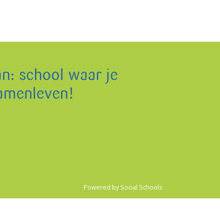
an: school waar je
samenleven!
Powered by
Social Schools