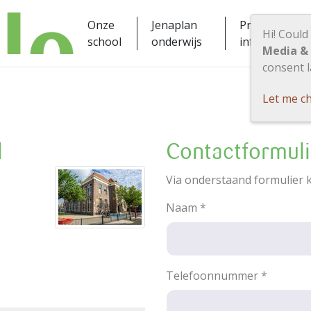
Onze
Jenaplan
Praktische
Hi! Could
school
onderwijs
informatie
Media &
consent l
Let me c
l
Contactformul
Via onderstaand formulier 
Naam
*
Telefoonnummer
*