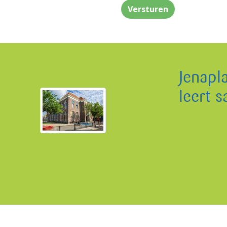
Versturen
Jenapl
leert 